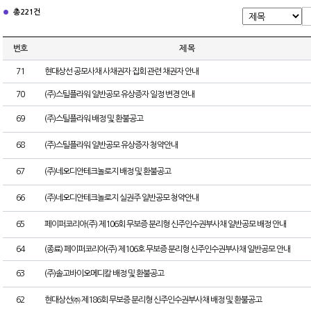
총 221건
번호
제 목
71
현대상선 공모사채 사채권자 집회 관련 채권자 안내
70
(주)스틸플라워 일반공모 유상증자 일정 변경 안내
69
(주)스틸플라워 배정 및 환불공고
68
(주)스틸플라워 일반공모 유상증자 청약안내
67
(주)네오디안테크놀로지 배정 및 환불공고
66
(주)네오디안테크놀로지 실권주 일반공모 청약안내
65
페이퍼코리아(주) 제106회 무보증 분리형 신주인수권부사채 일반공모 배정 안내
64
(종료) 페이퍼코리아(주) 제106호 무보증 분리형 신주인수권부사채 일반공모 안내
63
(주)솔고바이오메디칼 배정 및 환불공고
62
현대상선㈜ 제186회 무보증 분리형 신주인수권부사채 배정 및 환불공고