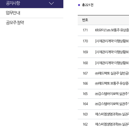
공지사항
총 221건
업무안내
번호
공모주 청약
171
KR모터스㈜ 보통주 유상증
170
[사채관리계약 이행상황보고서
169
[사채관리계약 이행상황보고서
168
[사채관리계약 이행상황보고서
167
㈜메드팩토 실권주 일반공
166
㈜메드팩토 보통주 유상증
165
㈜강스템바이오텍 실권주 
164
㈜강스템바이오텍 실권주 
163
에스씨엠생명과학㈜ 실권주
162
에스씨엠생명과학㈜ 실권주