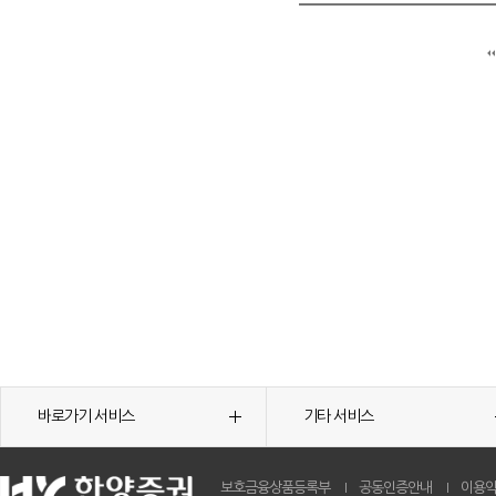
바로가기 서비스
기타 서비스
보호금융상품등록부
공동인증안내
이용