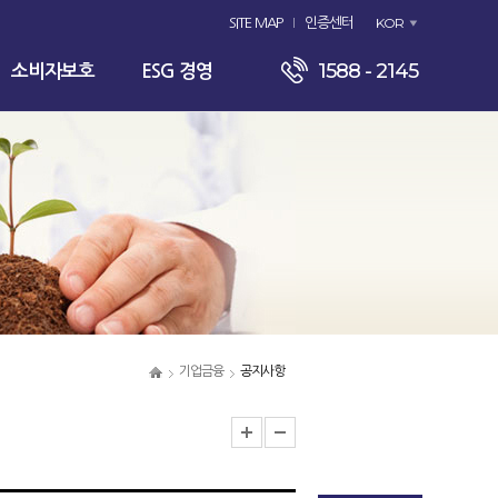
KOR
SITE MAP
인증센터
1588 - 2145
소비자보호
ESG 경영
기업금융
공지사항