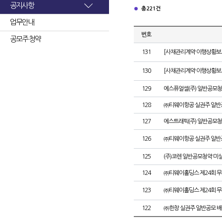
공지사항
총 221건
업무안내
번호
공모주 청약
131
[사채관리계약 이행상황보고
130
[사채관리계약 이행상황보고
129
에스퓨얼셀(주) 일반공모청
128
㈜티웨이항공 실권주 일반
127
에스트래픽(주) 일반공모청
126
㈜티웨이항공 실권주 일반
125
(주)코렌 일반공모청약 미
124
㈜티웨이홀딩스 제24회 
123
㈜티웨이홀딩스 제24회 
122
㈜한창 실권주 일반공모 배