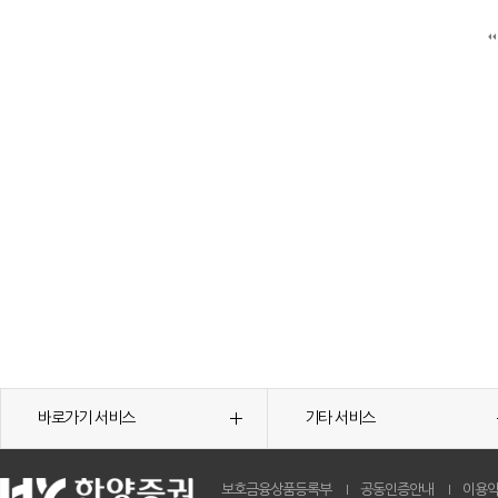
바로가기 서비스
기타 서비스
보호금융상품등록부
공동인증안내
이용