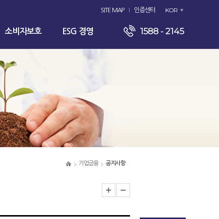
KOR
SITE MAP
인증센터
1588 - 2145
소비자보호
ESG 경영
기업금융
공지사항