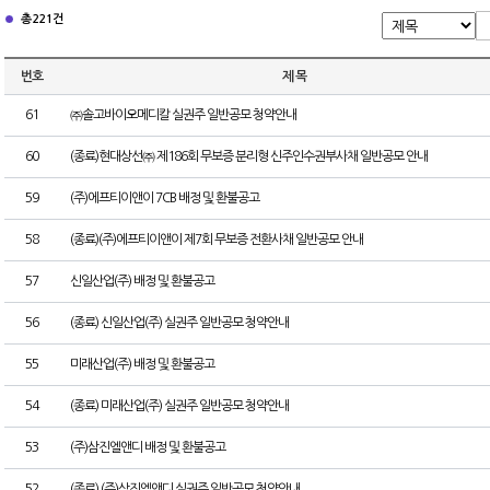
총 221건
번호
제 목
61
㈜솔고바이오메디칼 실권주 일반공모 청약안내
60
(종료)현대상선㈜ 제186회 무보증 분리형 신주인수권부사채 일반공모 안내
59
(주)에프티이앤이 7CB 배정 및 환불공고
58
(종료)(주)에프티이앤이 제7회 무보증 전환사채 일반공모 안내
57
신일산업(주) 배정 및 환불공고
56
(종료) 신일산업(주) 실권주 일반공모 청약안내
55
미래산업(주) 배정 및 환불공고
54
(종료) 미래산업(주) 실권주 일반공모 청약안내
53
(주)삼진엘앤디 배정 및 환불공고
52
(종료) (주)삼진엘앤디 실권주 일반공모 청약안내