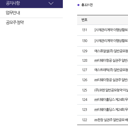
공지사항
총 221건
업무안내
번호
공모주 청약
131
[사채관리계약 이행상황보고
130
[사채관리계약 이행상황보고
129
에스퓨얼셀(주) 일반공모청
128
㈜티웨이항공 실권주 일반
127
에스트래픽(주) 일반공모청
126
㈜티웨이항공 실권주 일반
125
(주)코렌 일반공모청약 미
124
㈜티웨이홀딩스 제24회 
123
㈜티웨이홀딩스 제24회 
122
㈜한창 실권주 일반공모 배