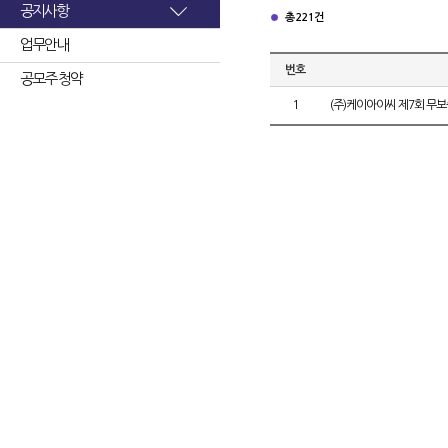
공지사항
총 221건
업무안내
번호
공모주 청약
1
(주)케이아이씨 제7회 무