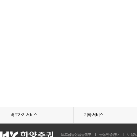
바로가기 서비스
기타 서비스
보호금융상품등록부
공동인증안내
이용