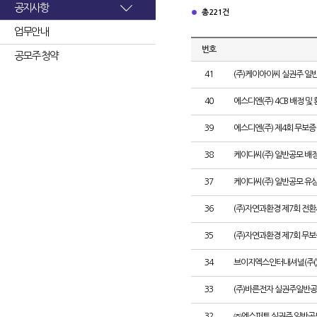
공지사항
총 221건
업무안내
번호
공모주 청약
41
(주)케이아이씨 실권주 일
40
에스디엔(주) 4CB 배정 및
39
에스디엔(주) 제4회 무보증
38
케이디씨(주) 일반공모 배
37
케이디씨(주) 일반공모 유
36
(주)자연과환경 제7회 전환
35
(주)자연과환경 제7회 무
34
브이지엑스인터내셔널(주()
33
(주)바른전자 실권주일반공
32
㈜엔스퍼트 실권주 일반공