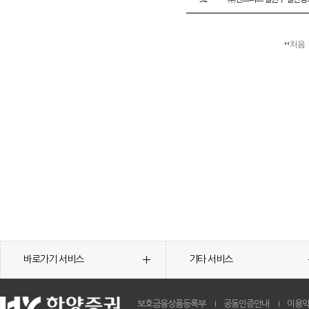
처음
바로가기 서비스
기타 서비스
보호금융상품등록부
공동인증안내
이용