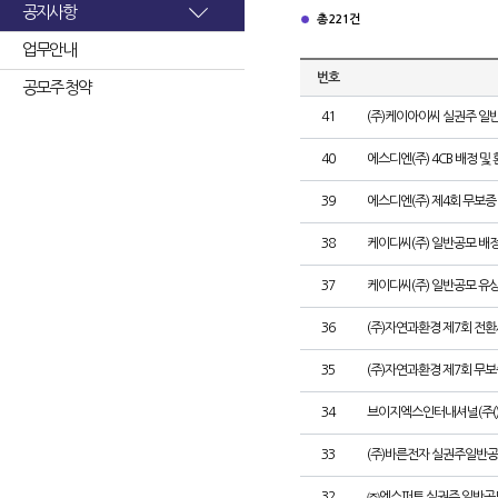
공지사항
총 221건
업무안내
번호
공모주 청약
41
(주)케이아이씨 실권주 일
40
에스디엔(주) 4CB 배정 및
39
에스디엔(주) 제4회 무보증
38
케이디씨(주) 일반공모 배
37
케이디씨(주) 일반공모 유
36
(주)자연과환경 제7회 전환
35
(주)자연과환경 제7회 무
34
브이지엑스인터내셔널(주()
33
(주)바른전자 실권주일반공
32
㈜엔스퍼트 실권주 일반공