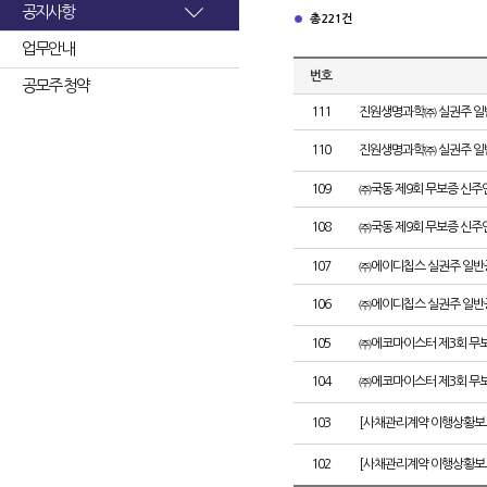
공지사항
총 221건
업무안내
번호
공모주 청약
111
진원생명과학㈜ 실권주 일
110
진원생명과학㈜ 실권주 일
109
㈜국동 제9회 무보증 신주
108
㈜국동 제9회 무보증 신
107
㈜에이디칩스 실권주 일반
106
㈜에이디칩스 실권주 일반
105
㈜에코마이스터 제3회 무
104
㈜에코마이스터 제3회 무
103
[사채관리계약 이행상황보
102
[사채관리계약 이행상황보고