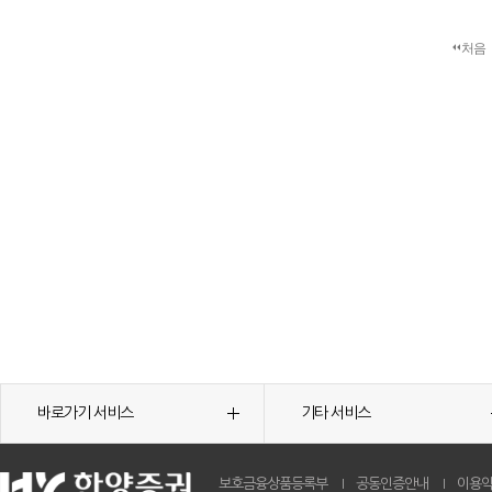
처음
바로가기 서비스
기타 서비스
보호금융상품등록부
공동인증안내
이용