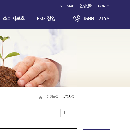
KOR
SITE MAP
인증센터
1588 - 2145
소비자보호
ESG 경영
기업금융
공지사항