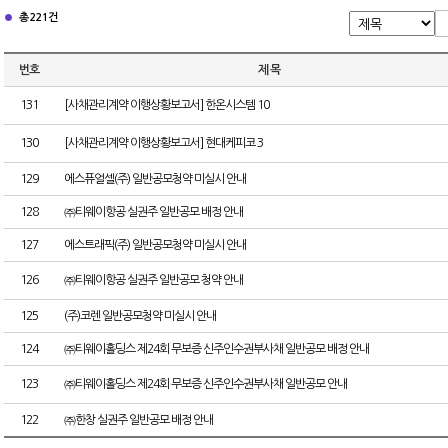
총 221건
번호
제 목
131
[사채관리계약 이행상황보고서] 한온시스템 10
130
[사채관리계약 이행상황보고서] 현대케피코 3
129
에스퓨얼셀(주) 일반공모청약 미실시 안내
128
㈜티웨이항공 실권주 일반공모 배정 안내
127
에스트래픽(주) 일반공모청약 미실시 안내
126
㈜티웨이항공 실권주 일반공모 청약 안내
125
(주)코렌 일반공모청약 미실시 안내
124
㈜티웨이홀딩스 제24회 무보증 신주인수권부사채 일반공모 배정 안내
123
㈜티웨이홀딩스 제24회 무보증 신주인수권부사채 일반공모 안내
122
㈜한창 실권주 일반공모 배정 안내