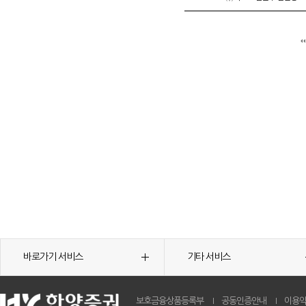
바로가기 서비스
기타 서비스
보호금융상품등록부
공동인증안내
이용