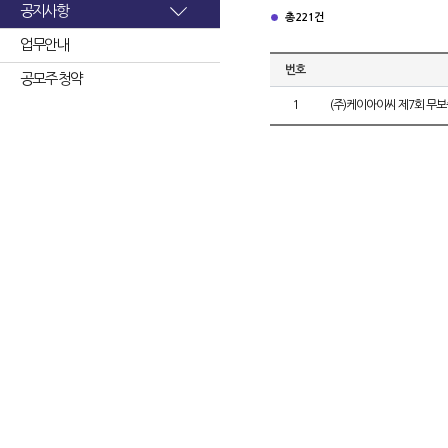
공지사항
총 221건
업무안내
번호
공모주 청약
1
(주)케이아이씨 제7회 무