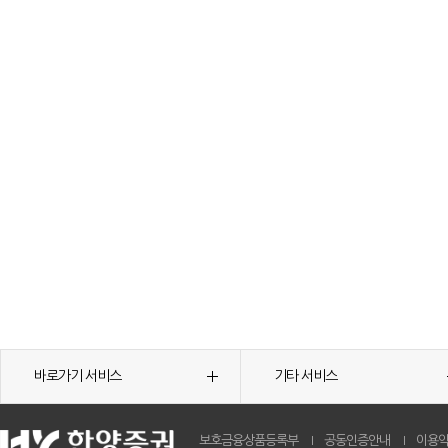
바로가기 서비스
기타 서비스
보호금융상품등록부
공동인증안내
이용