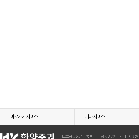
바로가기 서비스
기타 서비스
보호금융상품등록부
공동인증안내
이용