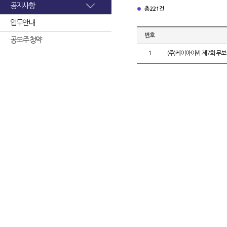
공지사항
총 221건
업무안내
번호
공모주 청약
1
(주)케이아이씨 제7회 무