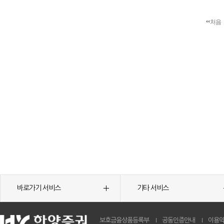
처음
바로가기 서비스
기타 서비스
보호금융상품등록부
공동인증안내
이용