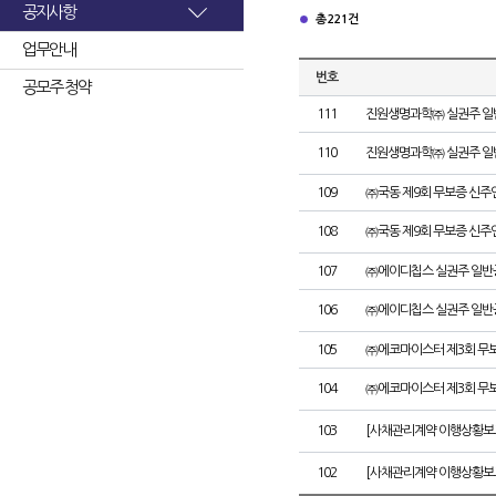
공지사항
총 221건
업무안내
번호
공모주 청약
111
진원생명과학㈜ 실권주 일
110
진원생명과학㈜ 실권주 일
109
㈜국동 제9회 무보증 신주
108
㈜국동 제9회 무보증 신
107
㈜에이디칩스 실권주 일반
106
㈜에이디칩스 실권주 일반
105
㈜에코마이스터 제3회 무
104
㈜에코마이스터 제3회 무
103
[사채관리계약 이행상황보
102
[사채관리계약 이행상황보고