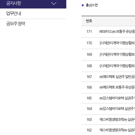
공지사항
총 221건
업무안내
번호
공모주 청약
171
KR모터스㈜ 보통주 유상증
170
[사채관리계약 이행상황보고서
169
[사채관리계약 이행상황보고서
168
[사채관리계약 이행상황보고서
167
㈜메드팩토 실권주 일반공
166
㈜메드팩토 보통주 유상증
165
㈜강스템바이오텍 실권주 
164
㈜강스템바이오텍 실권주 
163
에스씨엠생명과학㈜ 실권주
162
에스씨엠생명과학㈜ 실권주