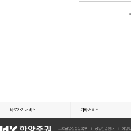
바로가기 서비스
기타 서비스
보호금융상품등록부
공동인증안내
이용