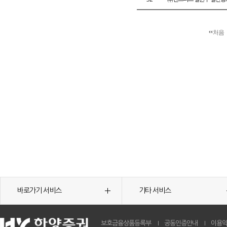
처음
바로가기 서비스
기타 서비스
보호금융상품등록부
공동인증안내
이용