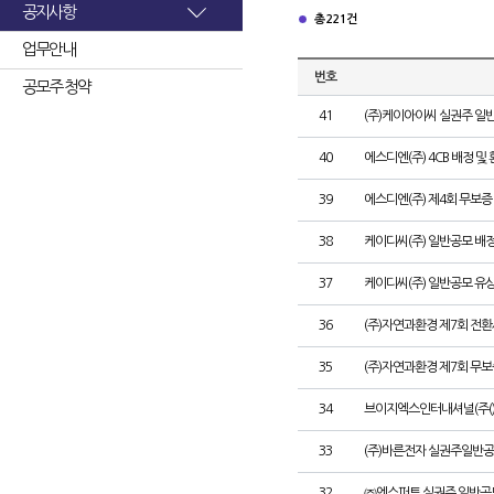
공지사항
총 221건
업무안내
번호
공모주 청약
41
(주)케이아이씨 실권주 일
40
에스디엔(주) 4CB 배정 및
39
에스디엔(주) 제4회 무보증
38
케이디씨(주) 일반공모 배
37
케이디씨(주) 일반공모 유
36
(주)자연과환경 제7회 전환
35
(주)자연과환경 제7회 무
34
브이지엑스인터내셔널(주()
33
(주)바른전자 실권주일반공
32
㈜엔스퍼트 실권주 일반공