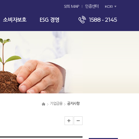
KOR
SITE MAP
인증센터
1588 - 2145
소비자보호
ESG 경영
기업금융
공지사항