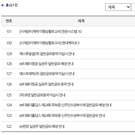
총 221건
번호
제 목
131
[사채관리계약 이행상황보고서] 한온시스템 10
130
[사채관리계약 이행상황보고서] 현대케피코 3
129
에스퓨얼셀(주) 일반공모청약 미실시 안내
128
㈜티웨이항공 실권주 일반공모 배정 안내
127
에스트래픽(주) 일반공모청약 미실시 안내
126
㈜티웨이항공 실권주 일반공모 청약 안내
125
(주)코렌 일반공모청약 미실시 안내
124
㈜티웨이홀딩스 제24회 무보증 신주인수권부사채 일반공모 배정 안내
123
㈜티웨이홀딩스 제24회 무보증 신주인수권부사채 일반공모 안내
122
㈜한창 실권주 일반공모 배정 안내