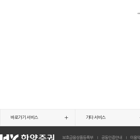
바로가기 서비스
기타 서비스
보호금융상품등록부
공동인증안내
이용