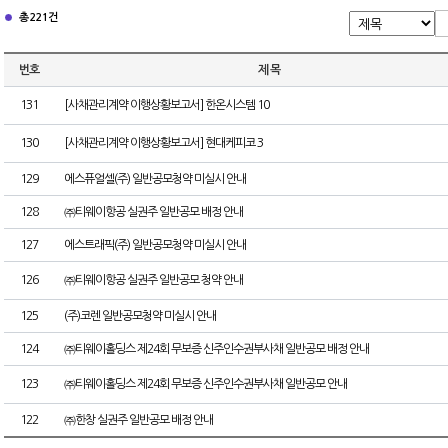
총 221건
번호
제 목
131
[사채관리계약 이행상황보고서] 한온시스템 10
130
[사채관리계약 이행상황보고서] 현대케피코 3
129
에스퓨얼셀(주) 일반공모청약 미실시 안내
128
㈜티웨이항공 실권주 일반공모 배정 안내
127
에스트래픽(주) 일반공모청약 미실시 안내
126
㈜티웨이항공 실권주 일반공모 청약 안내
125
(주)코렌 일반공모청약 미실시 안내
124
㈜티웨이홀딩스 제24회 무보증 신주인수권부사채 일반공모 배정 안내
123
㈜티웨이홀딩스 제24회 무보증 신주인수권부사채 일반공모 안내
122
㈜한창 실권주 일반공모 배정 안내