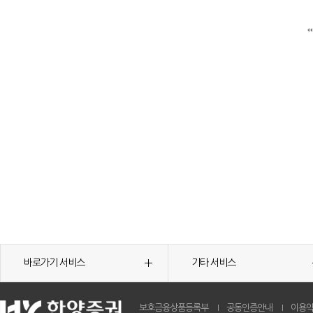
바로가기 서비스
기타 서비스
보호금융상품등록부
공동인증안내
이용