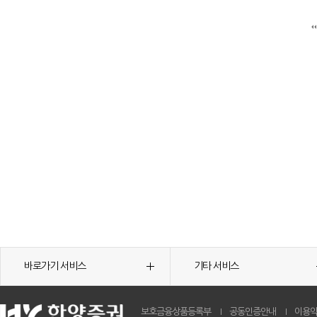
바로가기 서비스
기타 서비스
보호금융상품등록부
공동인증안내
이용