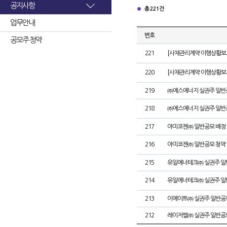
공지사항
총 221건
업무안내
번호
공모주 청약
221
[사채관리계약 이행상황보고
220
[사채관리계약 이행상황보고
219
㈜에스에너지 실권주 일반
218
㈜에스에너지 실권주 일반
217
아미코젠㈜ 일반공모 배정
216
아미코젠㈜ 일반공모 청약
215
유일에너테크㈜ 실권주 일
214
유일에너테크㈜ 실권주 일
213
이에이트㈜ 실권주 일반공
212
레이저쎌㈜ 실권주 일반공