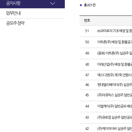
공지사항
총 221건
업무안내
번호
공모주 청약
51
㈜코아로직 7CB 배정 및 
50
이트론(주) 배정 및 환불공
49
(종료) 이트론(주) 실권주
48
미래산업(주) 배정 및 환불
47
에스디엔(주) 제7회 전환사
46
현대엘리베이터(주) 실권주
45
(주)아큐픽스 실권주 일반
44
이엘케이(주) 일반공모 배
43
(주)큐로컴 실권주 일반공모
42
(주)케이아이씨 실권주 일반