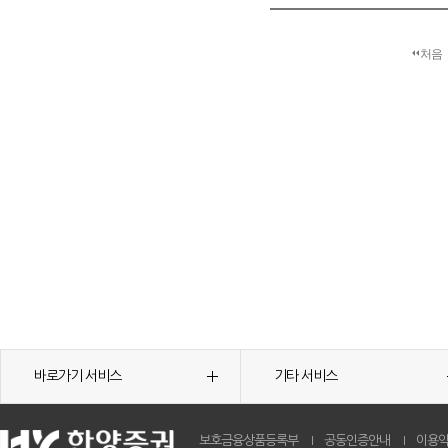
처음
바로가기 서비스
기타 서비스
보호금융상품등록부
공동인증안내
이용