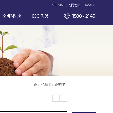
KOR
SITE MAP
인증센터
1588 - 2145
소비자보호
ESG 경영
기업금융
공지사항