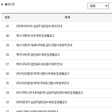
총 221건
번호
제 목
41
(주)케이아이씨 실권주 일반공모 청약 안내
40
에스디엔(주) 4CB 배정 및 환불공고
39
에스디엔(주) 제4회 무보증 공모 전환사채 청약 안내
38
케이디씨(주) 일반공모 배정 및 환불공고
37
케이디씨(주) 일반공모 유상증자 청약 안내
36
(주)자연과환경 제7회 전환사채 배정 및 환불공고
35
(주)자연과환경 제7회 무보증 전환사채 청약안내
34
브이지엑스인터내셔널(주() 실권주일반공모 배정 및 환불공고
33
(주)바른전자 실권주일반공모 배정 및 환불공고
32
㈜엔스퍼트 실권주 일반공모 청약안내