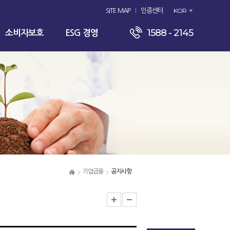
KOR
SITE MAP
인증센터
1588 - 2145
소비자보호
ESG 경영
기업금융
공지사항