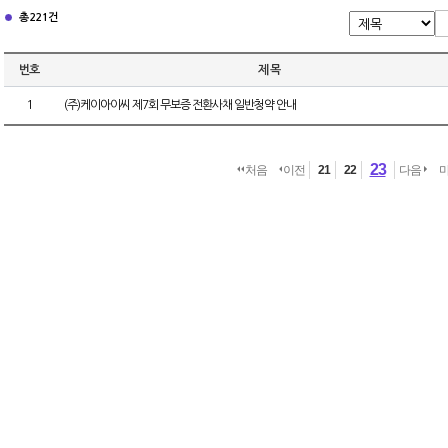
총 221건
번호
제 목
1
(주)케이아이씨 제7회 무보증 전환사채 일반청약 안내
23
처음
이전
21
22
다음