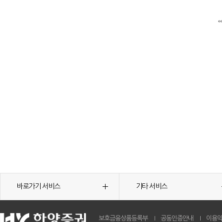
바로가기 서비스
기타 서비스
보호금융상품등록부
공동인증안내
이용