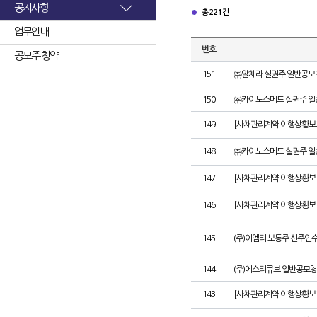
공지사항
총 221건
업무안내
번호
공모주 청약
151
㈜알체라 실권주 일반공모 
150
㈜카이노스메드 실권주 일
149
[사채관리계약 이행상황보고서
148
㈜카이노스메드 실권주 일
147
[사채관리계약 이행상황보고
146
[사채관리계약 이행상황보고
145
(주)이엠티 보통주 신주인
144
(주)에스티큐브 일반공모청
143
[사채관리계약 이행상황보고서