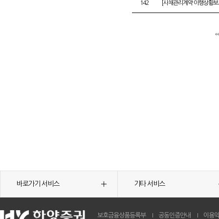
142
[사채관리계약 이행상황보고
바로가기 서비스
기타 서비스
보호금융상품등록부
공동인증안내
이용