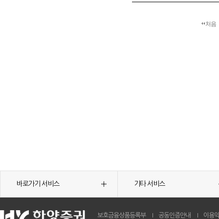
처음
바로가기 서비스
기타 서비스
보호금융상품등록부
공동인증안내
이용