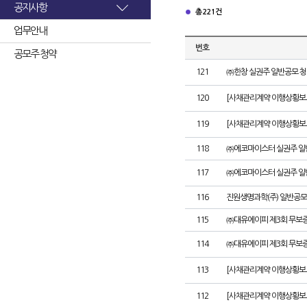
공지사항
총 221건
업무안내
번호
공모주 청약
121
㈜한창 실권주 일반공모 청
120
[사채관리계약 이행상황보고
119
[사채관리계약 이행상황보고
118
㈜에코마이스터 실권주 일
117
㈜에코마이스터 실권주 일
116
진원생명과학(주) 일반공모
115
㈜대유에이피 제3회 무보
114
㈜대유에이피 제3회 무보
113
[사채관리계약 이행상황보
112
[사채관리계약 이행상황보고