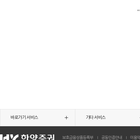
바로가기 서비스
기타 서비스
보호금융상품등록부
공동인증안내
이용