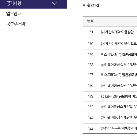
공지사항
총 221건
업무안내
번호
공모주 청약
131
[사채관리계약 이행상황보고
130
[사채관리계약 이행상황보고
129
에스퓨얼셀(주) 일반공모청
128
㈜티웨이항공 실권주 일반
127
에스트래픽(주) 일반공모청
126
㈜티웨이항공 실권주 일반
125
(주)코렌 일반공모청약 미
124
㈜티웨이홀딩스 제24회 
123
㈜티웨이홀딩스 제24회 
122
㈜한창 실권주 일반공모 배