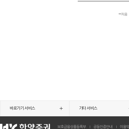
처음
바로가기 서비스
기타 서비스
보호금융상품등록부
공동인증안내
이용