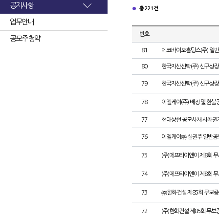
공지사항
총 221건
업무안내
번호
공모주 청약
81
에코바이오홀딩스(주) 일
80
한국자산신탁(주) 신규상장
79
한국자산신탁(주) 신규상장
78
이엘케이(주) 배정 및 환불
77
현대상선 공모사채 사채권자
76
이엘케이㈜ 실권주 일반공
75
(주)에프티이앤이 제8회 
74
(주)에프티이앤이 제8회 
73
㈜한화건설 제85회 무보증
72
(주)한화건설 제85회 무보