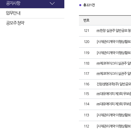
공지사항
총 221건
업무안내
번호
공모주 청약
121
㈜한창 실권주 일반공모 청
120
[사채관리계약 이행상황보고
119
[사채관리계약 이행상황보고
118
㈜에코마이스터 실권주 일
117
㈜에코마이스터 실권주 일
116
진원생명과학(주) 일반공모
115
㈜대유에이피 제3회 무보
114
㈜대유에이피 제3회 무보
113
[사채관리계약 이행상황보
112
[사채관리계약 이행상황보고