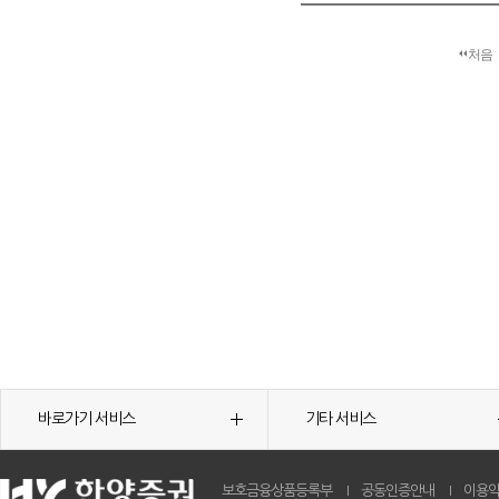
처음
바로가기 서비스
기타 서비스
보호금융상품등록부
공동인증안내
이용