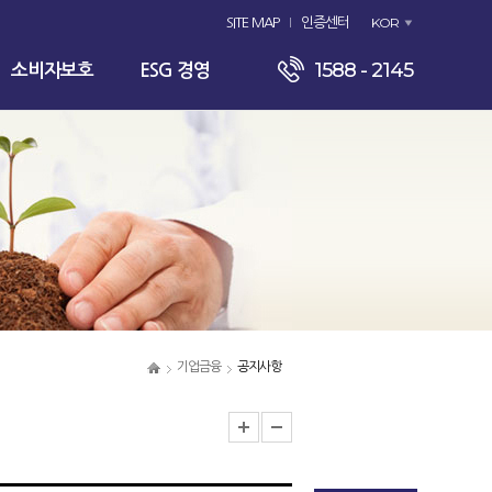
KOR
SITE MAP
인증센터
1588 - 2145
소비자보호
ESG 경영
기업금융
공지사항