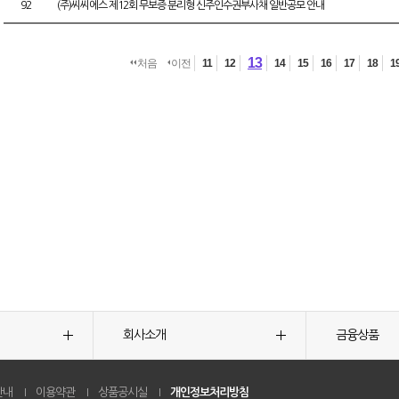
92
(주)씨씨에스 제12회 무보증 분리형 신주인수권부사채 일반공모 안내
13
처음
이전
11
12
14
15
16
17
18
1
회사소개
금융상품
안내
이용약관
상품공시실
개인정보처리방침