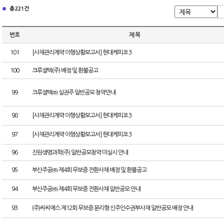
총 221건
번호
제 목
101
[사채관리계약 이행상황보고서] 현대케피코 3
100
크루셜텍(주) 배정 및 환불공고
99
크루셜텍㈜ 실권주 일반공모 청약안내
98
[사채관리계약 이행상황보고서] 현대케피코 3
97
[사채관리계약 이행상황보고서] 현대케피코 3
96
진원생명과학(주) 일반공모청약 미실시 안내
95
부산주공㈜ 제4회 무보증 전환사채 배정 및 환불공고
94
부산주공㈜ 제4회 무보증 전환사채 일반공모 안내
93
(주)씨씨에스 제12회 무보증 분리형 신주인수권부사채 일반공모 배정 안내