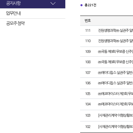
공지사항
총 221건
업무안내
번호
공모주 청약
111
진원생명과학㈜ 실권주 일
110
진원생명과학㈜ 실권주 일
109
㈜국동 제9회 무보증 신주
108
㈜국동 제9회 무보증 신
107
㈜에이디칩스 실권주 일반
106
㈜에이디칩스 실권주 일반
105
㈜에코마이스터 제3회 무
104
㈜에코마이스터 제3회 무
103
[사채관리계약 이행상황보
102
[사채관리계약 이행상황보고