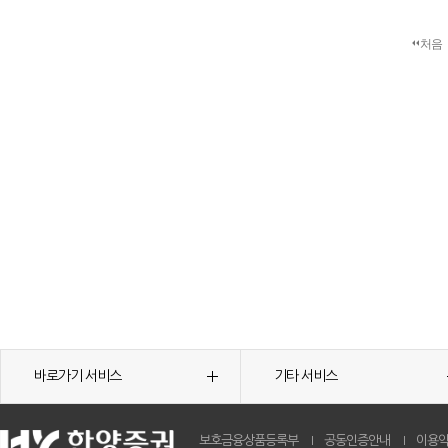
처음
바로가기 서비스
기타 서비스
보호금융상품등록부
공동인증안내
이용