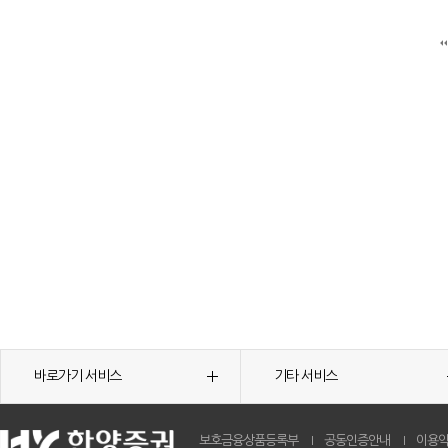
바로가기 서비스
기타 서비스
보호금융상품등록부
공동인증안내
이용