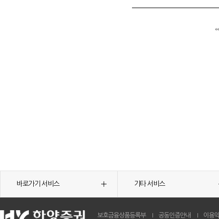
바로가기 서비스
기타 서비스
보호금융상품등록부
공동인증안내
이용