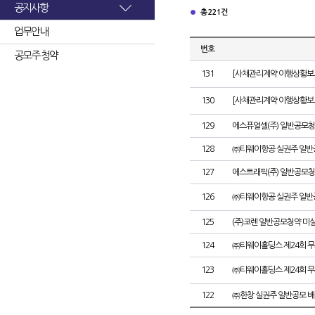
공지사항
총 221건
업무안내
번호
공모주 청약
131
[사채관리계약 이행상황보고
130
[사채관리계약 이행상황보고
129
에스퓨얼셀(주) 일반공모청
128
㈜티웨이항공 실권주 일반
127
에스트래픽(주) 일반공모청
126
㈜티웨이항공 실권주 일반
125
(주)코렌 일반공모청약 미
124
㈜티웨이홀딩스 제24회 
123
㈜티웨이홀딩스 제24회 
122
㈜한창 실권주 일반공모 배