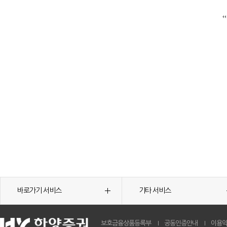
바로가기 서비스
기타 서비스
보호금융상품등록부
공동인증안내
이용