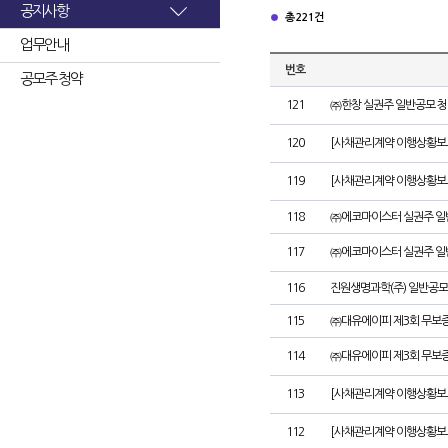
공지사항
총 221건
업무안내
번호
공모주 청약
121
㈜한창 실권주 일반공모 청
120
[사채관리계약 이행상황보고
119
[사채관리계약 이행상황보고
118
㈜에코마이스터 실권주 일
117
㈜에코마이스터 실권주 일
116
진원생명과학(주) 일반공모
115
㈜대유에이피 제3회 무보
114
㈜대유에이피 제3회 무보
113
[사채관리계약 이행상황보
112
[사채관리계약 이행상황보고