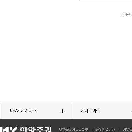
처음
바로가기 서비스
기타 서비스
보호금융상품등록부
공동인증안내
이용