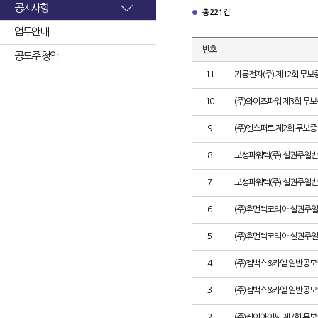
공지사항
총 221건
업무안내
번호
공모주 청약
11
기륭전자(주) 제12회 무보
10
(주)와이즈파워 제3회 무
9
(주)엔스퍼트 제2회 무보
8
보성파워텍(주) 실권주일반
7
보성파워텍(주) 실권주일반
6
(주)휴먼텍코리아 실권주일
5
(주)휴먼텍코리아 실권주일
4
(주)젬백스&카엘 일반공모
3
(주)젬백스&카엘 일반공
2
(주)케이아이씨 제7회 무