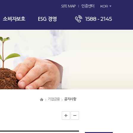
KOR
SITE MAP
인증센터
1588 - 2145
소비자보호
ESG 경영
기업금융
공지사항