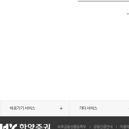
바로가기 서비스
기타 서비스
보호금융상품등록부
공동인증안내
이용