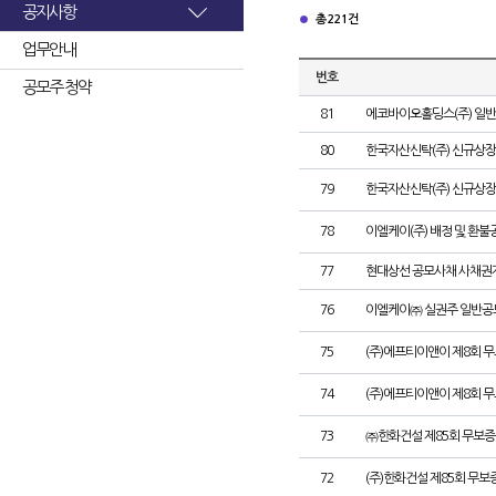
공지사항
총 221건
업무안내
번호
공모주 청약
81
에코바이오홀딩스(주) 일
80
한국자산신탁(주) 신규상장
79
한국자산신탁(주) 신규상장
78
이엘케이(주) 배정 및 환불
77
현대상선 공모사채 사채권자
76
이엘케이㈜ 실권주 일반공
75
(주)에프티이앤이 제8회 
74
(주)에프티이앤이 제8회 
73
㈜한화건설 제85회 무보증
72
(주)한화건설 제85회 무보