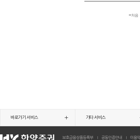
처음
바로가기 서비스
기타 서비스
보호금융상품등록부
공동인증안내
이용