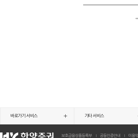
바로가기 서비스
기타 서비스
보호금융상품등록부
공동인증안내
이용