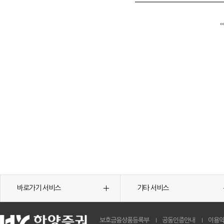
바로가기 서비스
기타 서비스
보호금융상품등록부
공동인증안내
이용