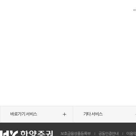
바로가기 서비스
기타 서비스
보호금융상품등록부
공동인증안내
이용