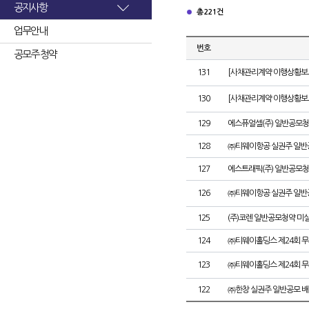
공지사항
총 221건
업무안내
번호
공모주 청약
131
[사채관리계약 이행상황보고
130
[사채관리계약 이행상황보고
129
에스퓨얼셀(주) 일반공모청
128
㈜티웨이항공 실권주 일반
127
에스트래픽(주) 일반공모청
126
㈜티웨이항공 실권주 일반
125
(주)코렌 일반공모청약 미
124
㈜티웨이홀딩스 제24회 
123
㈜티웨이홀딩스 제24회 
122
㈜한창 실권주 일반공모 배