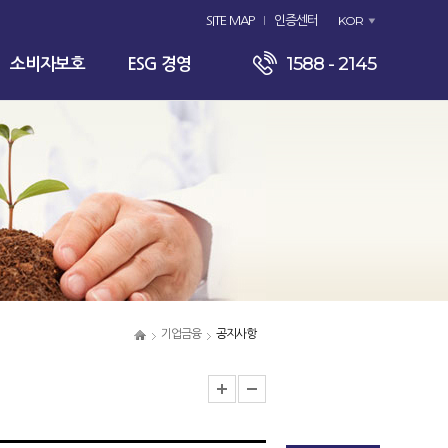
KOR
SITE MAP
인증센터
1588 - 2145
소비자보호
ESG 경영
기업금융
공지사항