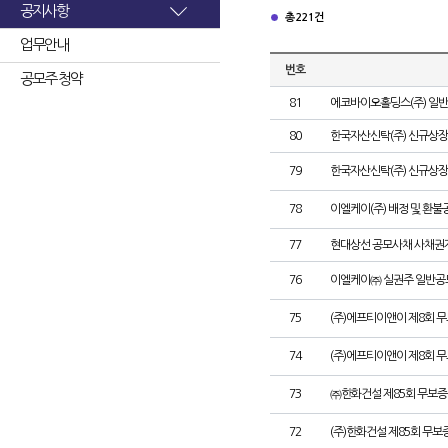
공지사항
총 221건
업무안내
번호
공모주 청약
81
에코바이오홀딩스(주) 일
80
한국자산신탁(주) 신규상장
79
한국자산신탁(주) 신규상장
78
이엘케이(주) 배정 및 환불
77
현대상선 공모사채 사채권자
76
이엘케이㈜ 실권주 일반공
75
(주)에프티이앤이 제8회 
74
(주)에프티이앤이 제8회 
73
㈜한화건설 제85회 무보증
72
(주)한화건설 제85회 무보