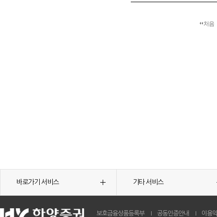
처음
바로가기 서비스
기타 서비스
보호금융상품등록부
공동인증안내
이용