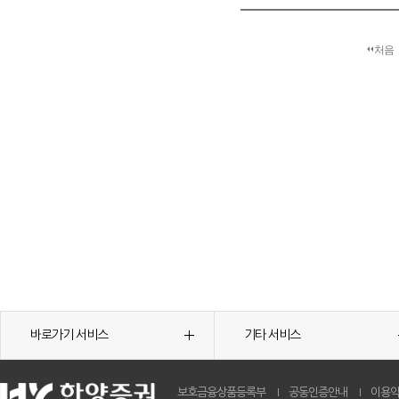
처음
바로가기 서비스
기타 서비스
보호금융상품등록부
공동인증안내
이용