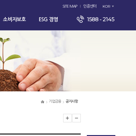
KOR
SITE MAP
인증센터
1588 - 2145
소비자보호
ESG 경영
기업금융
공지사항