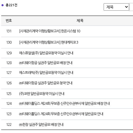
총 221건
번호
제 목
131
[사채관리계약 이행상황보고서] 한온시스템 10
130
[사채관리계약 이행상황보고서] 현대케피코 3
129
에스퓨얼셀(주) 일반공모청약 미실시 안내
128
㈜티웨이항공 실권주 일반공모 배정 안내
127
에스트래픽(주) 일반공모청약 미실시 안내
126
㈜티웨이항공 실권주 일반공모 청약 안내
125
(주)코렌 일반공모청약 미실시 안내
124
㈜티웨이홀딩스 제24회 무보증 신주인수권부사채 일반공모 배정 안내
123
㈜티웨이홀딩스 제24회 무보증 신주인수권부사채 일반공모 안내
122
㈜한창 실권주 일반공모 배정 안내