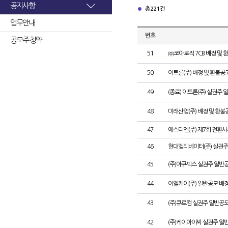
공지사항
총 221건
업무안내
번호
공모주 청약
51
㈜코아로직 7CB 배정 및 
50
이트론(주) 배정 및 환불공
49
(종료) 이트론(주) 실권주
48
미래산업(주) 배정 및 환불
47
에스디엔(주) 제7회 전환사
46
현대엘리베이터(주) 실권주
45
(주)아큐픽스 실권주 일반
44
이엘케이(주) 일반공모 배
43
(주)큐로컴 실권주 일반공모
42
(주)케이아이씨 실권주 일반