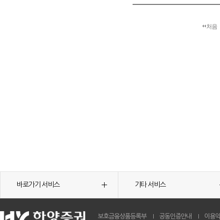
처음
바로가기 서비스
기타 서비스
보호금융상품등록부
공동인증안내
이용