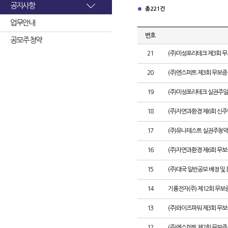
공지사항
총 221건
업무안내
번호
공모주 청약
21
(주)미성포리테크 제3회 
20
(주)엔스퍼트 제3회 무보
19
(주)미성포리테크 실권주일
18
(주)자연과환경 제6회 신
17
(주)유니테스트 실권주청약
16
(주)자연과환경 제6회 무
15
(주)대국 일반공모 배정 및
14
기륭전자(주) 제12회 무보
13
(주)와이즈파워 제3회 무보
12
(주)엔스퍼트 제2회 무보증